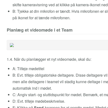
skifte kameravisning ved at klikke på kamera-ikonet nede
B: Tjekke at din mikrofon er tændt. Hvis mikrofonen er sl
på ikonet for at tænde mikrofonen.
Planlæg et videomøde i et Team
1.4. Når du planlægger et nyt videomøde, skal du:
A: Tilføje mødetitel
B: Evt. tilføje obligatoriske deltagere. Disse deltagere
men alle deltagere i teamet vil stadig kunne deltage i mø
automatisk ind i mødet.
C: Angiv start- og sluttidspunkt for mødet. Bemærk, et mø
D: Evt. tilføje mødebeskrivelse.
E: Klikke på
Send
-knappen for at oprette mødet. Mødet v