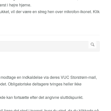
rst i højre hjørne.
ukket, vil der være en streg hen over mikrofon-ikonet. Klik
 vil modtage en indkaldelse via deres VUC Storstrøm-mail,
det. Obligatoriske deltagere tvinges heller ikke
de kan fortsætte efter det angivne sluttidspunkt.
il ligge det sted i teamet, hvor du stod, da du klikkede på